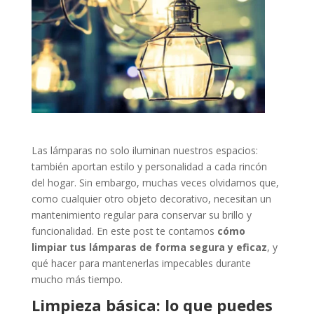
Las
lámparas
no
solo
iluminan
nuestros
espacios:
también
aportan
estilo
y
personalidad
a
cada
rincón
del
hogar.
Sin
embargo,
muchas
veces
olvidamos
que,
como
cualquier
otro
objeto
decorativo,
necesitan
un
mantenimiento
regular
para
conservar
su
brillo
y
funcionalidad.
En
este
post
te
contamos
cómo
limpiar
tus
lámparas
de
forma
segura
y
eficaz
,
y
qué
hacer
para
mantenerlas
impecables
durante
mucho
más
tiempo.
Limpieza
básica:
lo
que
puedes