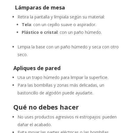
Lámparas
de
mesa
Retira
la
pantalla
y
límpiala
según
su
material:
Tela
:
con
un
cepillo
suave
o
aspirador.
Plástico
o
cristal
:
con
un
paño
húmedo.
Limpia
la
base
con
un
paño
húmedo
y
seca
con
otro
seco.
Apliques
de
pared
Usa
un
trapo
húmedo
para
limpiar
la
superficie.
Para
las
bombillas
y
zonas
más
delicadas,
un
bastoncillo
de
algodón
puede
ayudarte.
Qué
no
debes
hacer
No
uses
productos
agresivos
ni
estropajos:
pueden
dañar
el
acabado.
Evita
mojar
las
partes
eléctricas
o
las
bombillas.