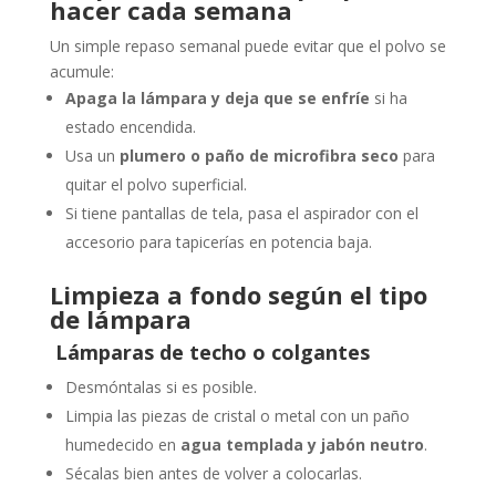
hacer
cada
semana
Un
simple
repaso
semanal
puede
evitar
que
el
polvo
se
acumule:
Apaga
la
lámpara
y
deja
que
se
enfríe
si
ha
estado
encendida.
Usa
un
plumero
o
paño
de
microfibra
seco
para
quitar
el
polvo
superficial.
Si
tiene
pantallas
de
tela,
pasa
el
aspirador
con
el
accesorio
para
tapicerías
en
potencia
baja.
Limpieza
a
fondo
según
el
tipo
de
lámpara
Lámparas
de
techo
o
colgantes
Desmóntalas
si
es
posible.
Limpia
las
piezas
de
cristal
o
metal
con
un
paño
humedecido
en
agua
templada
y
jabón
neutro
.
Sécalas
bien
antes
de
volver
a
colocarlas.