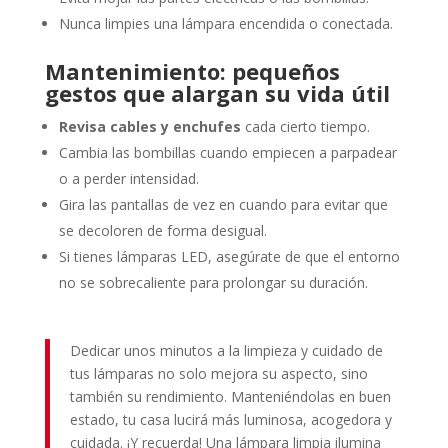
Nunca
limpies
una
lámpara
encendida
o
conectada.
Mantenimiento:
pequeños
gestos
que
alargan
su
vida
útil
Revisa
cables
y
enchufes
cada
cierto
tiempo.
Cambia
las
bombillas
cuando
empiecen
a
parpadear
o
a
perder
intensidad.
Gira
las
pantallas
de
vez
en
cuando
para
evitar
que
se
decoloren
de
forma
desigual.
Si
tienes
lámparas
LED,
asegúrate
de
que
el
entorno
no
se
sobrecaliente
para
prolongar
su
duración.
Dedicar
unos
minutos
a
la
limpieza
y
cuidado
de
tus
lámparas
no
solo
mejora
su
aspecto,
sino
también
su
rendimiento.
Manteniéndolas
en
buen
estado,
tu
casa
lucirá
más
luminosa,
acogedora
y
cuidada. ¡
Y
recuerda!
Una
lámpara
limpia
ilumina